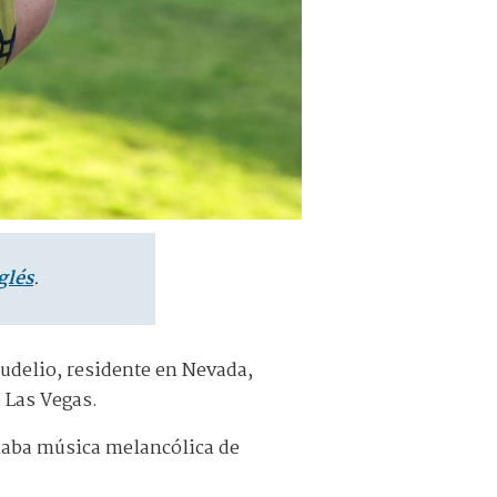
glés
.
audelio, residente en Nevada,
 Las Vegas.
naba música melancólica de