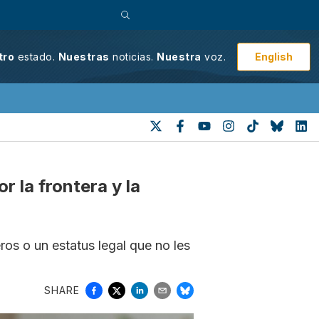
English
tro
estado.
Nuestras
noticias.
Nuestra
voz.
 la frontera y la
os o un estatus legal que no les
SHARE