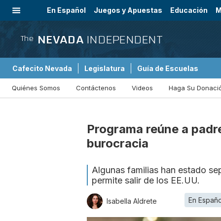
En Español
Juegos y Apuestas
Educación
M
Internacional
NEVADA
INDEPENDENT
The
Cafecito Nevada
Legislatura
Guía de Escuelas
Quiénes Somos
Contáctenos
Videos
Haga Su Donaci
Programa reúne a padre
burocracia
Algunas familias han estado se
permite salir de los EE.UU.
En Españo
Isabella Aldrete