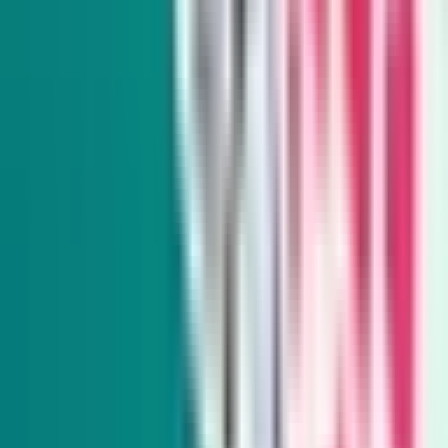
The Daily Indy
Sunday-Friday
Sign up to get exclusive Nevada news and analysis right in
your inbox.
Subscribe
Indy Elections
Every Tuesday
Our reporters take you beyond the sound bites to dig into
Nevada politics, delivering scoops and smart analysis on key
races and important policy issues.
Subscribe