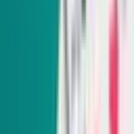
Nevada perderá un tercio de su agua del Río
Colorado en los próximos dos años. ¿Qué sigue?
Nevada cederá 50,000 acres‑pie de agua del Río Colorado
cada año durante los próximos dos años bajo un reciente
plan federal de operaciones, el cual recorta el suministro
para tres estados.