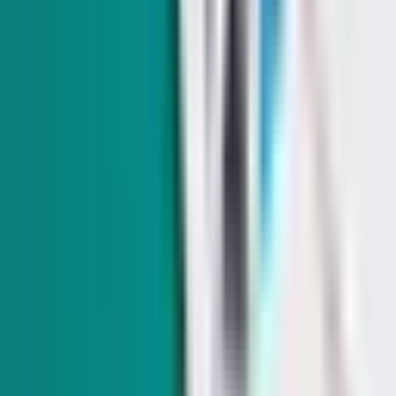
Trump elogia en Las Vegas a candidatos
Republicanos de Nevada; destaca la economía y
sus políticas fiscales
El Gobernador Lombardo hizo una visita sorpresa y dijo que
vínculos de Trump con empresarios adinerados benefician a
nevadenses.