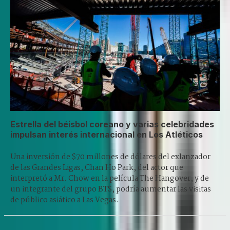
Estrella del béisbol coreano y varias celebridades
impulsan interés internacional en Los Atléticos
Una inversión de $70 millones de dólares del exlanzador
de las Grandes Ligas, Chan Ho Park, del actor que
interpretó a Mr. Chow en la película The Hangover, y de
un integrante del grupo BTS, podría aumentar las visitas
de público asiático a Las Vegas.