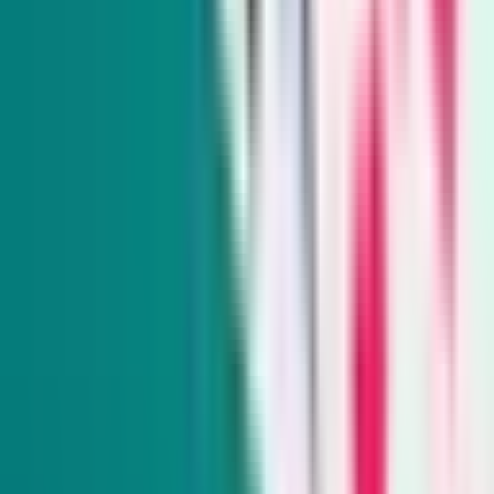
Indy Environment
Monthly
From hiking trails to town hall meetings, Amy Alonzo
breaks news on the environmental beat and curates the best
land, water and energy journalism in the West.
Subscribe
Indy Education
Twice monthly
Get schooled as Rocio Hernandez takes you inside Nevada’s
K-12 education system, delivering insightful policy news
and exclusive interviews with movers and shakers.
Subscribe