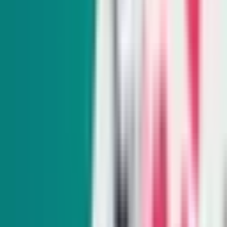
Osos de Tahoe se pueden sentir muy confiados
con los humanos. Perros ayudan a restaurar la
armonía.
os perros Karelian Bear del Departamento de Vida Silvestre
de Nevada son indispensables en las operaciones de la
agencia: Expulsan a osos de madrigueras urbanas,
localizan ejemplares heridos y retiran a osos de zonas
urbanas.