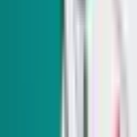
Superintendente del Condado Clark destaca
nuevos fondos para transporte escolar
La superintendente Jhone Ebert dijo en una entrevista el
lunes que el Distrito Escolar del Condado Clark ya cuenta
con prácticamente todo su personal, lo que ha aportado
estabilidad de cara al primer día de clases.