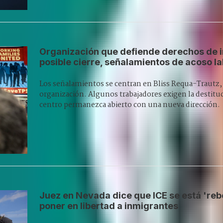
Organización que defiende derechos de 
posible cierre, señalamientos de acoso la
Los señalamientos se centran en Bliss Requa-Trautz, l
organización. Algunos trabajadores exigen la destitu
centro permanezca abierto con una nueva dirección.
Juez en Nevada dice que ICE se está 'reb
poner en libertad a inmigrantes