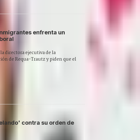
inmigrantes enfrenta un
boral
a directora ejecutiva de la
ción de Requa-Trautz y piden que el
elando' contra su orden de