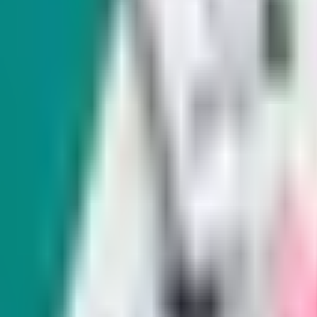
detenidos en la frontera.
En Exclusiva
Senadora de Nevada presentará proyecto
de beneficiarios de DACA
El proyecto de ley surge cuando las protecciones par
debilitado durante la segunda administración de Tru
Servicio de Inmigración y Control de Aduanas detuvo