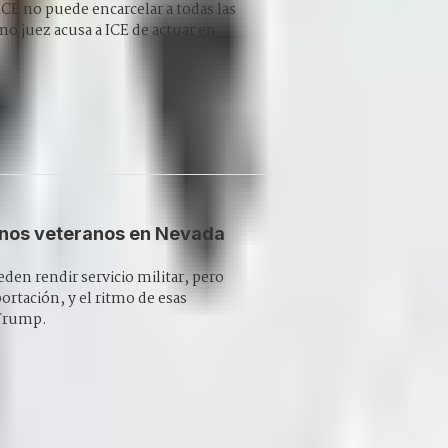
CE no puede encarcelar a todas las
o juez acusa a ICE de actuar en
gunos veteranos en Nevada
den rendir servicio militar, pero
ortación, y el ritmo de esas
 Trump.