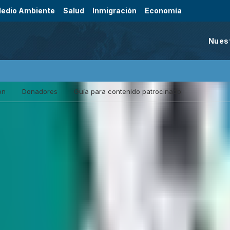
edio Ambiente
Salud
Inmigración
Economía
Nues
ón
Donadores
Guía para contenido patrocinado
Tribunal federal de apelaciones que abar
de Trump de detención obligatoria
Un panel de jueces con sede en California determinó qu
las personas en procesos de deportación es ilegal. Los
abarca a personas detenidas dentro del país y que solo