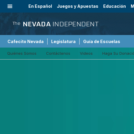
En Español
Juegos y Apuestas
Educación
M
Internacional
NEVADA
INDEPENDENT
The
Cafecito Nevada
Legislatura
Guía de Escuelas
Quiénes Somos
Contáctenos
Videos
Haga Su Donaci
Inmigración