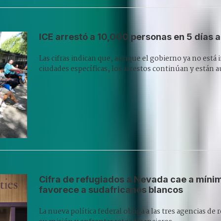
ICE arrestó a 10,000 personas en 5 días a 
Las cifras indican que, aunque el gobierno ya no está 
ciudades específicas, los arrestos continúan y está
Cifra de refugiados a Nevada cae a mín
favorece a sudafricanos blancos
La nueva política federal obliga a las tres agencias d