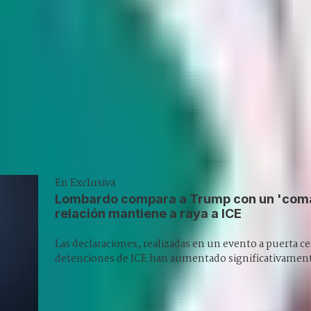
kes you
Veteran reporter Howard Stutz explores
em,
what’s innovative and interesting in
d
Nevada’s gaming, sports and hospitality
d
industries and its interplay with global
trends.
Subscribe
En Exclusiva
Lombardo compara a Trump con un 'coman
relación mantiene a raya a ICE
Las declaraciones, realizadas en un evento a puerta ce
detenciones de ICE han aumentado significativamente