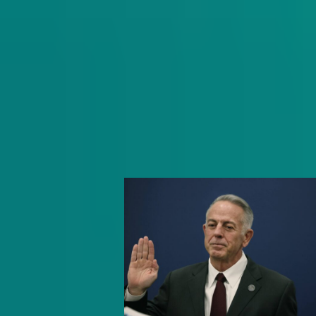
Get schooled as Rocio Hernandez ta
inside Nevada’s K-12 education syst
delivering insightful policy news an
exclusive interviews with movers an
shakers.
Subscribe