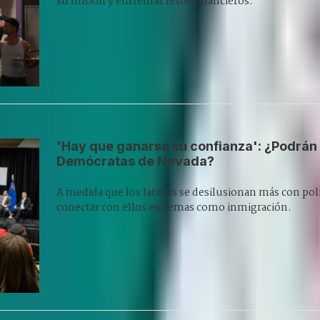
su misión y enfrentar retos financieros.
'Hay que ganarse su confianza': ¿Podrán r
Demócratas de Nevada?
A medida que los latinos se desilusionan más con po
conectar con ellos en temas como inmigración.