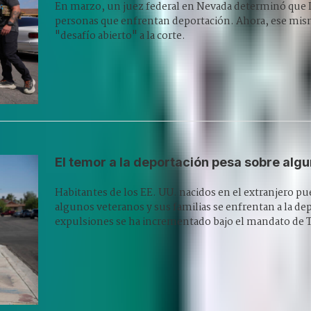
En marzo, un juez federal en Nevada determinó que I
personas que enfrentan deportación. Ahora, ese mism
"desafío abierto" a la corte.
El temor a la deportación pesa sobre al
Habitantes de los EE. UU. nacidos en el extranjero pue
algunos veteranos y sus familias se enfrentan a la dep
expulsiones se ha incrementado bajo el mandato de