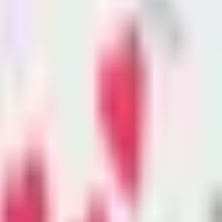
 para bloquear deportación
a beneficiarios de DACA se han
mp. En sus primeros 10 meses, el
 a más de 260 beneficiarios de DACA.