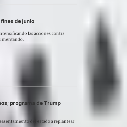
fines de junio
intensificando las acciones contra
n aumentando.
imos; programa de Trump
e reasentamiento del estado a replantear