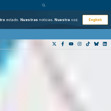
English
tro
estado.
Nuestras
noticias.
Nuestra
voz.
ca a Nevada rechaza política
e la política de detener a casi todas
 jueces señalaron que la política no
 se debería aplicar a quienes son