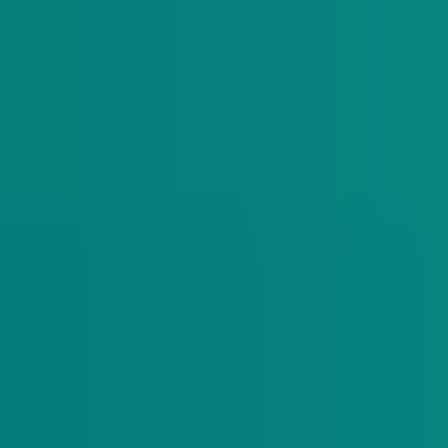
The Daily Indy
Sunday-Friday
Sign up to get exclusive Nevada new
analysis right in your inbox.
Subscribe
Indy Education
Twice monthly