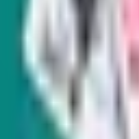
SUSCRÍBASE A NUESTROS BOLETINES
Indy Elections
Indy E
Every Tuesday
Monthl
s and
Our reporters take you beyond the sound
From hi
bites to dig into Nevada politics, delivering
Amy Al
scoops and smart analysis on key races and
environ
important policy issues.
land, w
West.
Subscribe
Subscr
Indy Gaming
Every other Wednesday