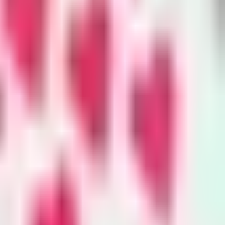
nvironment
y
king trails to town hall meetings,
onzo breaks news on the
mental beat and curates the best
ater and energy journalism in the
ibe