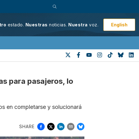
English
tro
estado.
Nuestras
noticias.
Nuestra
voz.
s para pasajeros, lo
ños en completarse y solucionará
SHARE