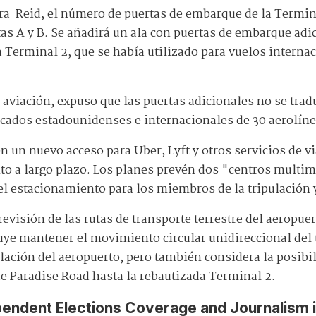
ra Reid, el número de puertas de embarque de la Termina
as A y B. Se añadirá un ala con puertas de embarque adi
 Terminal 2, que se había utilizado para vuelos intern
e aviación, expuso que las puertas adicionales no se tra
ercados estadounidenses e internacionales de 30 aerolíne
 un nuevo acceso para Uber, Lyft y otros servicios de v
to a largo plazo. Los planes prevén dos "centros multim
 el estacionamiento para los miembros de la tripulación
evisión de las rutas de transporte terrestre del aeropue
uye mantener el movimiento circular unidireccional del t
lación del aeropuerto, pero también considera la posib
de Paradise Road hasta la rebautizada Terminal 2.
pendent Elections Coverage and Journalism 