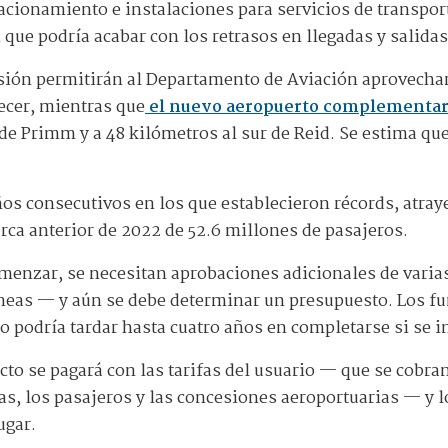
acionamiento e instalaciones para servicios de transpor
 que podría acabar con los retrasos en llegadas y salidas
sión permitirán al Departamento de Aviación aprovechar
recer, mientras que
el nuevo aeropuerto complementari
e de Primm y a 48 kilómetros al sur de Reid. Se estima qu
ños consecutivos en los que establecieron récords, atra
ca anterior de 2022 de 52.6 millones de pasajeros.
menzar, se necesitan aprobaciones adicionales de varias
íneas — y aún se debe determinar un presupuesto. Los f
o podría tardar hasta cuatro años en completarse si se i
cto se pagará con las tarifas del usuario — que se cobran
eas, los pasajeros y las concesiones aeroportuarias — y 
ugar.