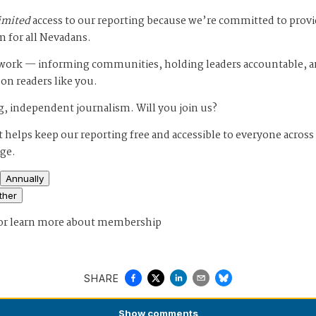
imited
access to our reporting because we’re committed to prov
m for all Nevadans.
s work — informing communities, holding leaders accountable, 
 on readers like you.
, independent journalism. Will you join us?
 helps keep our reporting free and accessible to everyone across
age.
Annually
ther
or
learn more about membership
SHARE
Show
comments