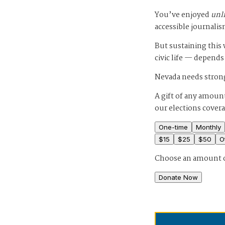
You’ve enjoyed
unl
accessible journalis
But sustaining thi
civic life — depends
Nevada needs strong
A gift of any amount
our elections cover
One-time
Monthly
$
15
$
25
$
50
O
Choose an amount 
Donate Now