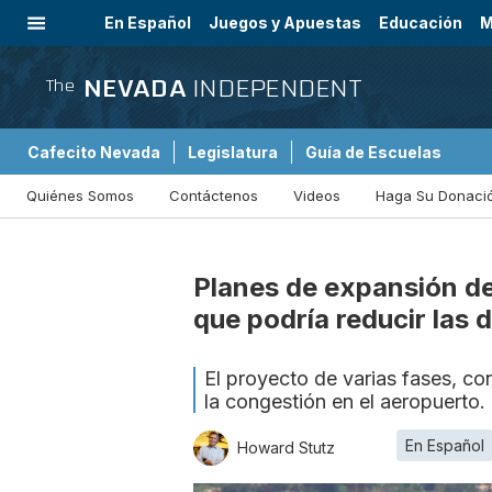
En Español
Juegos y Apuestas
Educación
M
Internacional
NEVADA
INDEPENDENT
The
Cafecito Nevada
Legislatura
Guía de Escuelas
Quiénes Somos
Contáctenos
Videos
Haga Su Donaci
Planes de expansión de
que podría reducir las
El proyecto de varias fases, co
la congestión en el aeropuerto.
En Español
Howard Stutz