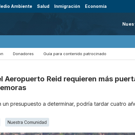
edio Ambiente
Salud
Inmigración
Economía
Nues
ón
Donadores
Guía para contenido patrocinado
l Aeropuerto Reid requieren más puerta
 demoras
n un presupuesto a determinar, podría tardar cuatro a
Nuestra Comunidad