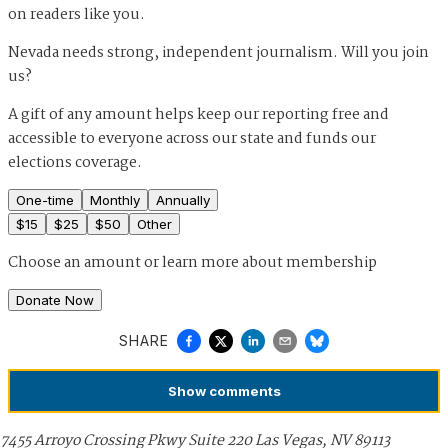
on readers like you.
Nevada needs strong, independent journalism. Will you join
us?
A gift of any amount helps keep our reporting free and
accessible to everyone across our state and funds our
elections coverage.
One-time
Monthly
Annually
$
15
$
25
$
50
Other
Choose an amount or
learn more about membership
Donate Now
SHARE
Show
comments
7455 Arroyo Crossing Pkwy Suite 220 Las Vegas, NV 89113