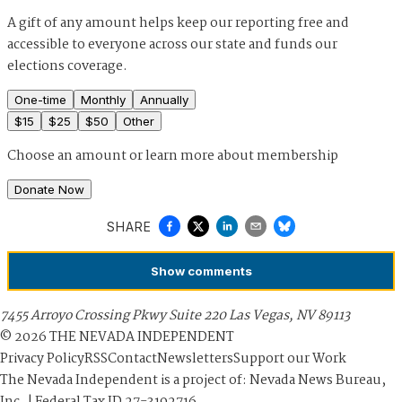
A gift of any amount helps keep our reporting free and
accessible to everyone across our state and funds our
elections coverage.
One-time
Monthly
Annually
$
15
$
25
$
50
Other
Choose an amount or
learn more about membership
Donate Now
SHARE
Show
comments
7455 Arroyo Crossing Pkwy Suite 220 Las Vegas, NV 89113
©
2026
THE NEVADA INDEPENDENT
Privacy Policy
RSS
Contact
Newsletters
Support our Work
The Nevada Independent is a project of: Nevada News Bureau,