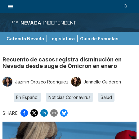
NEVADA
INDEPENDENT
The
Cafecito Nevada
Legislatura
Guía de Escuelas
Recuento de casos registra disminución en
Nevada desde auge de Ómicron en enero
Jazmin Orozco Rodriguez
Jannelle Calderon
En Español
Noticias Coronavirus
Salud
SHARE