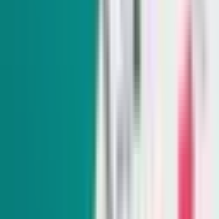
The Daily Indy
Sunday-Friday
Sign up to get exclusive Nevada news and analysis right in
your inbox.
Subscribe
Indy Elections
Every Tuesday
Our reporters take you beyond the sound bites to dig into
Nevada politics, delivering scoops and smart analysis on key
races and important policy issues.
Subscribe