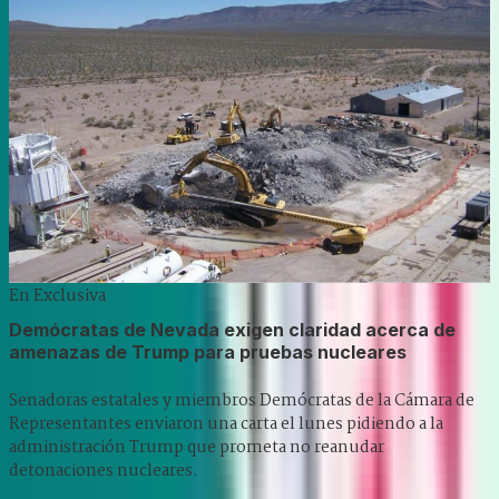
En Exclusiva
Demócratas de Nevada exigen claridad acerca de
amenazas de Trump para pruebas nucleares
Senadoras estatales y miembros Demócratas de la Cámara de
Representantes enviaron una carta el lunes pidiendo a la
administración Trump que prometa no reanudar
detonaciones nucleares.