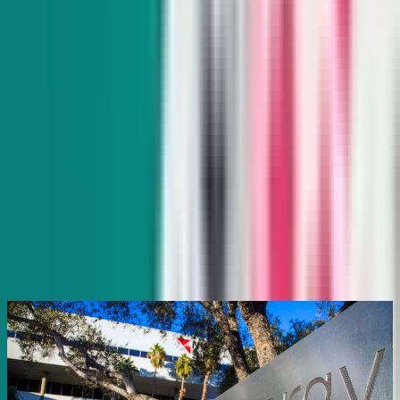
Subscribe
Indy Gaming
Every other Wednesday
Veteran reporter Howard Stutz explores what’s innovative
and interesting in Nevada’s gaming, sports and hospitality
industries and its interplay with global trends.
Subscribe