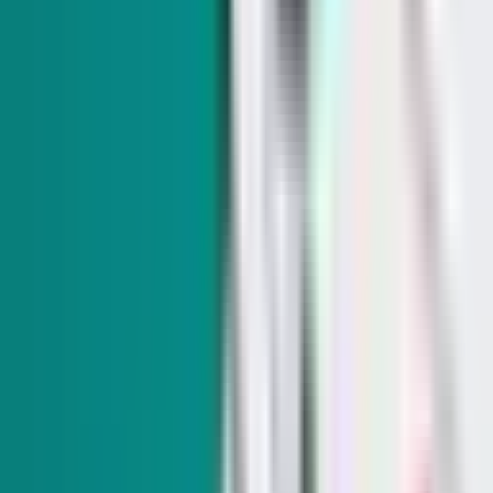
Caza de pavos, incluyendo para Acción de Gracias,
se permite en Nevada pero implica retos
Con menos de 150 permisos emitidos el año pasado, muy
pocos cazadores están poniendo sobre la mesa pavos
capturados en Nevada en esta temporada.
SUSCRÍBASE A NUESTROS BOLETINES