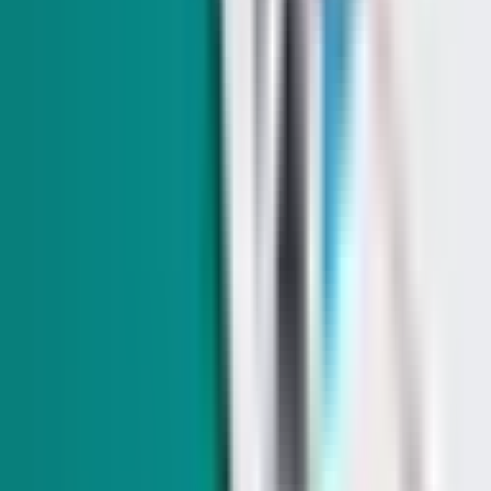
Cómo un abeto de Nevada se convirtió en el árbol de
Navidad del Capitolio de los EE.UU.
Una planta que empezaba a brotar hace 50 años, se ha
convertido ahora en Silver Belle, un abeto rojo del Distrito
Carson Ranger que será el primer árbol de Navidad del
Capitolio cultivado en Nevada.