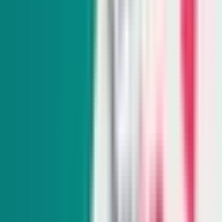
Indy Environment
Monthly
From hiking trails to town hall meetings, Amy Alonzo
breaks news on the environmental beat and curates the best
land, water and energy journalism in the West.
Subscribe
Indy Education
Twice monthly
Get schooled as Rocio Hernandez takes you inside Nevada’s
K-12 education system, delivering insightful policy news
and exclusive interviews with movers and shakers.