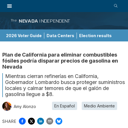
NEVADA
INDEPENDENT
The
2026 Voter Guide
Data Centers
Election results
School Choice Guide
Plan de California para eliminar combustibles
fósiles podría disparar precios de gasolina en
Nevada
Mientras cierran refinerías en California,
Gobernador Lombardo busca proteger suministros
locales y calmar temores de que el galón de
gasolina llegue a $8.
En Español
Medio Ambiente
Amy Alonzo
SHARE