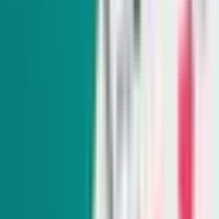
Superintendente del Condado Clark destaca
nuevos fondos para transporte escolar
La superintendente Jhone Ebert dijo en una entrevista el
lunes que el Distrito Escolar del Condado Clark ya cuenta
con prácticamente todo su personal, lo que ha aportado
estabilidad de cara al primer día de clases.