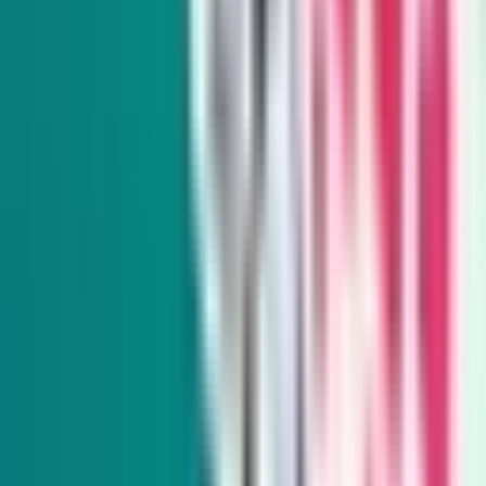
Subscribe
Indy Environment
Monthly
From hiking trails to town hall meetings, Amy Alonzo
breaks news on the environmental beat and curates the best
land, water and energy journalism in the West.
Subscribe
Indy Education
Twice monthly
Get schooled as Rocio Hernandez takes you inside Nevada’s
K-12 education system, delivering insightful policy news
and exclusive interviews with movers and shakers.