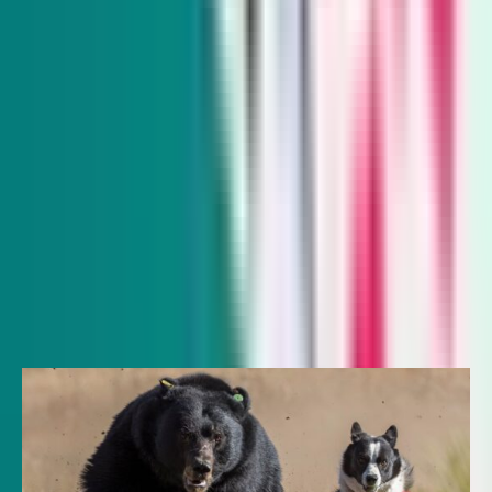
Subscribe
Indy Gaming
Every other Wednesday
Veteran reporter Howard Stutz explores what’s innovative
and interesting in Nevada’s gaming, sports and hospitality
industries and its interplay with global trends.
Subscribe