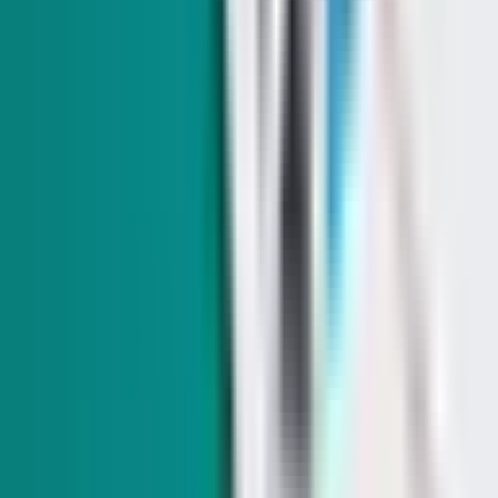
Exclusive
Tres encuestas Republicanas muestran a
Lombardo con amplia ventaja en contienda por
gubernatura de Nevada
Los sondeos contradicen la tendencia previa que mostraba una
carrera muy cerrada. Uno de esos resultados queda fuera del
margen de error.