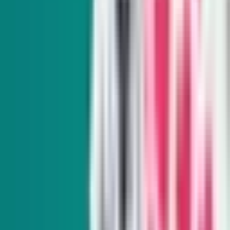
SIGN UP FOR OUR NEWSLETTERS
The Daily Indy
Sunday-Friday
Sign up to get exclusive Nevada news and analysis right in
your inbox.
Subscribe
Indy Elections
Every Tuesday
Our reporters take you beyond the sound bites to dig into
Nevada politics, delivering scoops and smart analysis on key
races and important policy issues.