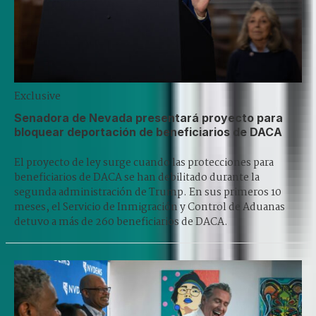
Exclusive
Senadora de Nevada presentará proyecto para
bloquear deportación de beneficiarios de DACA
El proyecto de ley surge cuando las protecciones para
beneficiarios de DACA se han debilitado durante la
segunda administración de Trump. En sus primeros 10
meses, el Servicio de Inmigración y Control de Aduanas
detuvo a más de 260 beneficiarios de DACA.