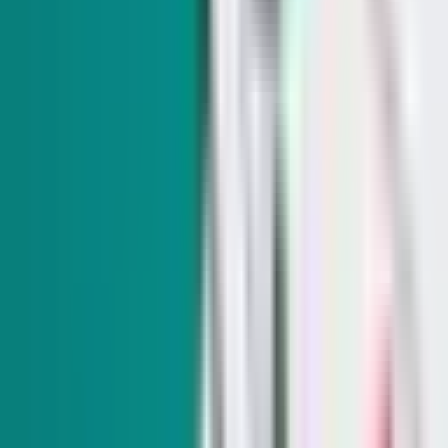
Trump elogia en Las Vegas a candidatos
Republicanos de Nevada; destaca la economía y
sus políticas fiscales
El Gobernador Lombardo hizo una visita sorpresa y dijo
que vínculos de Trump con empresarios adinerados
benefician a nevadenses.