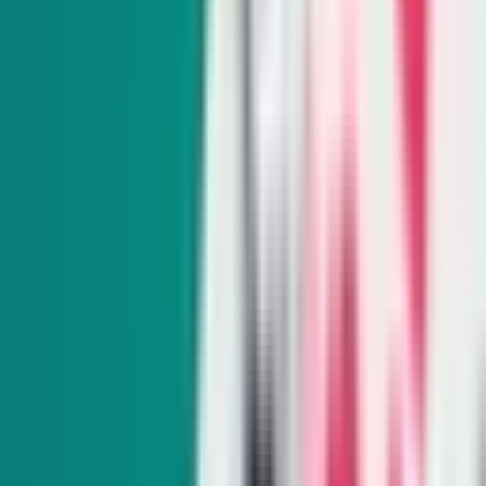
Nevada perderá un tercio de su agua del Río
Colorado en los próximos dos años. ¿Qué sigue?
Nevada cederá 50,000 acres‑pie de agua del Río Colorado
cada año durante los próximos dos años bajo un reciente
plan federal de operaciones, el cual recorta el suministro
para tres estados.