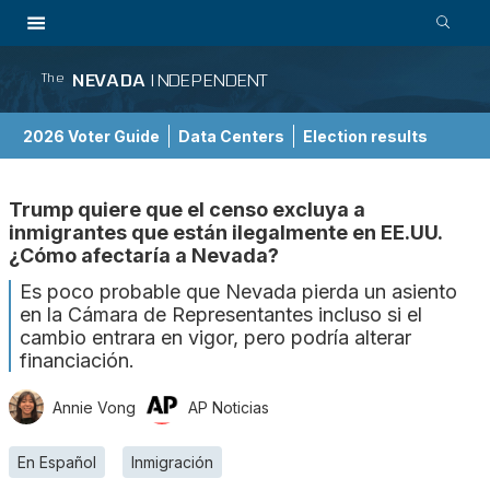
NEVADA
INDEPENDENT
The
2026 Voter Guide
Data Centers
Election results
School Choice Guide
Trump quiere que el censo excluya a
inmigrantes que están ilegalmente en EE.UU.
¿Cómo afectaría a Nevada?
Es poco probable que Nevada pierda un asiento
en la Cámara de Representantes incluso si el
cambio entrara en vigor, pero podría alterar
financiación.
Annie Vong
AP Noticias
En Español
Inmigración