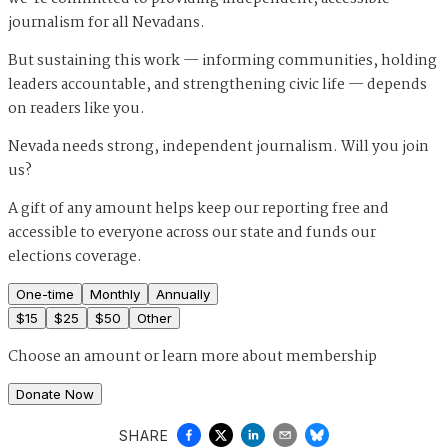
journalism for all Nevadans.
But sustaining this work — informing communities, holding
leaders accountable, and strengthening civic life — depends
on readers like you.
Nevada needs strong, independent journalism. Will you join
us?
A gift of any amount helps keep our reporting free and
accessible to everyone across our state and funds our
elections coverage.
One-time
Monthly
Annually
$
15
$
25
$
50
Other
Choose an amount or
learn more about membership
Donate Now
SHARE