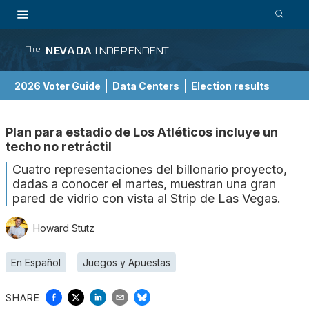
NEVADA
INDEPENDENT
The
2026 Voter Guide
Data Centers
Election results
School Choice Guide
Plan para estadio de Los Atléticos incluye un
techo no retráctil
Cuatro representaciones del billonario proyecto,
dadas a conocer el martes, muestran una gran
pared de vidrio con vista al Strip de Las Vegas.
Howard Stutz
En Español
Juegos y Apuestas
SHARE