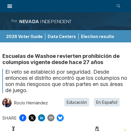
NEVADA
INDEPENDENT
The
2026 Voter Guide
Data Centers
Election results
School Choice Guide
Escuelas de Washoe revierten prohibición de
columpios vigente desde hace 27 años
El veto se estableció por seguridad. Desde
entonces el distrito encontró que los columpios no
son más riesgosos que otras partes en sus áreas
de juego.
Educación
En Español
Rocío Hernández
SHARE