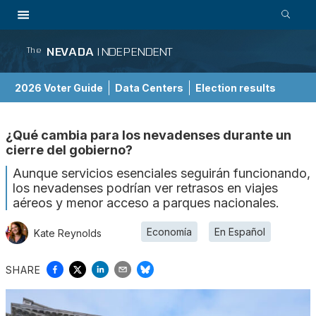
NEVADA
INDEPENDENT
The
2026 Voter Guide
Data Centers
Election results
School Choice Guide
¿Qué cambia para los nevadenses durante un
cierre del gobierno?
Aunque servicios esenciales seguirán funcionando,
los nevadenses podrían ver retrasos en viajes
aéreos y menor acceso a parques nacionales.
Economía
En Español
Kate Reynolds
SHARE