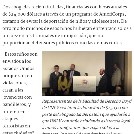
Dos abogadas recién tituladas, financiadas con becas anuales
de $24,000 dólares a través de un programa de AmeriCorps,
trataron de evitar la deportación de niños y adolescentes. De
otro modo muchos de esos niños hubieran enfrentado solos a
un juez en los tribunales de inmigración, que no
proporcionan defensores públicos como las demás cortes.
"Estos niños son
enviados a los
Estados Unidos
porque sufren
violaciones,
casan a las
jovencitas con
Representantes de la Facultad de Derecho Boyd
pandilleros, y
de UNLV celebran la donación de $250,00 por
mueren en
parte del abogado Ed Bernstein que ayudarán a
ataques
que UNLV continúe brindando asistencia legal
terroristas en
a niños inmigrantes que viajan solos a la
estas ciudades",