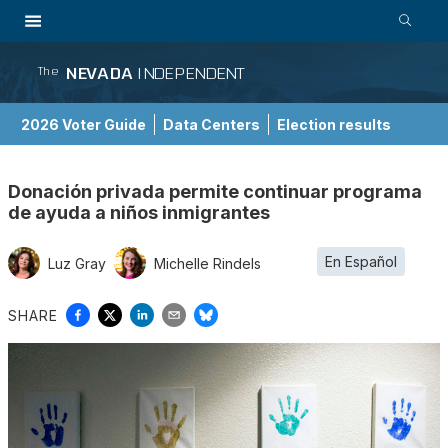
NEVADA
INDEPENDENT
The
2026 Voter Guide
Data Centers
Election results
School Choice Guide
Donación privada permite continuar programa
de ayuda a niños inmigrantes
En Español
Luz Gray
Michelle Rindels
SHARE