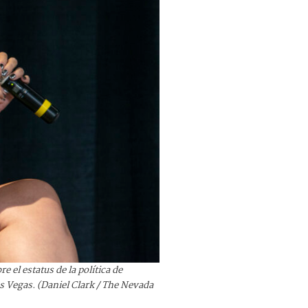
 el estatus de la política de
 Vegas. (Daniel Clark / The Nevada