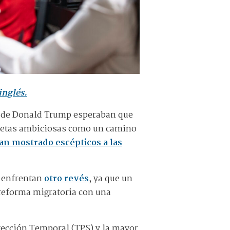
inglés.
o de Donald Trump esperaban que
 metas ambiciosas como un camino
an mostrado escépticos a las
A enfrentan
otro revés
, ya que un
a reforma migratoria con una
otección Temporal (TPS) y la mayor