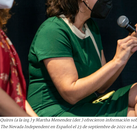
uiros (a la izq.) y Martha Menendez (der.) ofrecieron información sobre
The Nevada Independent en Español el 23 de septiembre de 2021 en Las