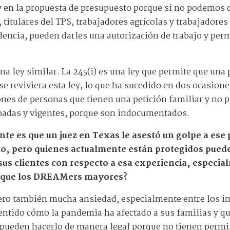
ey en la propuesta de presupuesto porque si no podemos 
 titulares del TPS, trabajadores agrícolas y trabajadore
dencia, pueden darles una autorización de trabajo y permi
una ley similar. La 245(i) es una ley que permite que un
e reviviera esta ley, lo que ha sucedido en dos ocasione
ones de personas que tienen una petición familiar y no p
obadas y vigentes, porque son indocumentados.
nte es que un juez en Texas le asestó un golpe a es
lo, pero quienes actualmente están protegidos puede
us clientes con respecto a esa experiencia, especia
d que los DREAMers mayores?
ero también mucha ansiedad, especialmente entre los i
sentido cómo la pandemia ha afectado a sus familias y q
 pueden hacerlo de manera legal porque no tienen permi