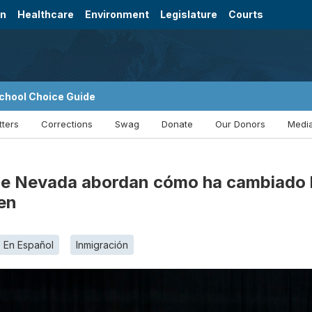
on
Healthcare
Environment
Legislature
Courts
chool Choice Guide
tters
Corrections
Swag
Donate
Our Donors
Media
e Nevada abordan cómo ha cambiado la
den
En Español
Inmigración