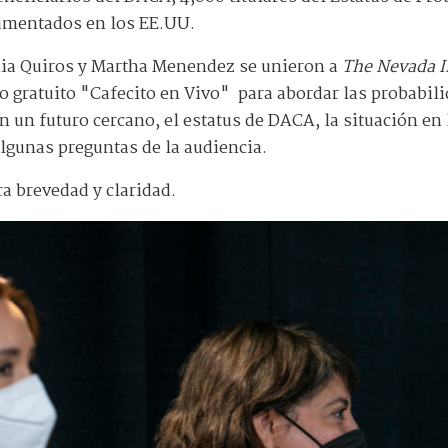
umentados en los EE.UU.
hia Quiros y Martha Menendez se unieron a
The Nevada I
ro gratuito "Cafecito en Vivo" para abordar las probabi
n un futuro cercano, el estatus de DACA, la situación en 
gunas preguntas de la audiencia.
ra brevedad y claridad.