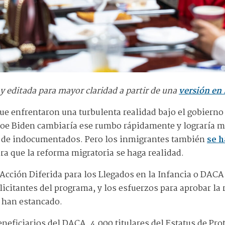
 y editada para mayor claridad a partir de una
versión en 
ue enfrentaron una turbulenta realidad bajo el gobiern
 Joe Biden cambiaría ese rumbo rápidamente y lograría
s de indocumentados. Pero los inmigrantes también
se h
ra que la reforma migratoria se haga realidad.
 Acción Diferida para los Llegados en la Infancia o DAC
icitantes del programa, y ​​los esfuerzos para aprobar l
 han estancado.
neficiarios del DACA, 4,000 titulares del Estatus de Pr