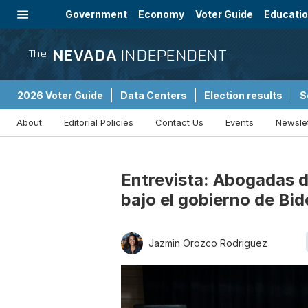
Government
Economy
Voter Guide
Educati
Energy
Immigration
Community
NEVADA
INDEPENDENT
The
2026 Voter Guide
Data Centers
Election results
S
About
Editorial Policies
Contact Us
Events
Newsle
Sponsored Content
Entrevista: Abogadas d
bajo el gobierno de Bi
Jazmin Orozco Rodriguez