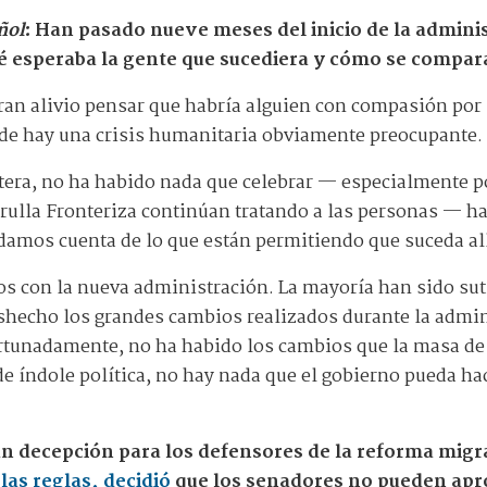
ñol
: Han pasado nueve meses del inicio de la admini
é esperaba la gente que sucediera y cómo se compara
gran alivio pensar que habría alguien con compasión por 
nde hay una crisis humanitaria obviamente preocupante.
ntera, no ha habido nada que celebrar — especialmente 
trulla Fronteriza continúan tratando a las personas — 
damos cuenta de lo que están permitiendo que suceda all
con la nueva administración. La mayoría han sido sutil
shecho los grandes cambios realizados durante la admi
ortunadamente, no ha habido los cambios que la masa d
de índole política, no hay nada que el gobierno pueda hac
n decepción para los defensores de la reforma migr
las reglas, decidió
que los senadores no pueden apro