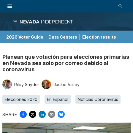
NEVADA
INDEPENDENT
The
2026 Voter Guide
Data Centers
Election results
School Choice Guide
Planean que votación para elecciones primarias
en Nevada sea solo por correo debido al
coronavirus
Riley Snyder
Jackie Valley
Elecciones 2020
En Español
Noticias Coronavirus
SHARE