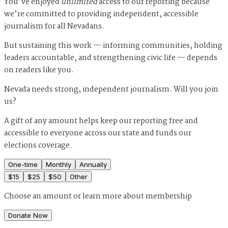
You’ve enjoyed
unlimited
access to our reporting because
we’re committed to providing independent, accessible
journalism for all Nevadans.
But sustaining this work — informing communities, holding
leaders accountable, and strengthening civic life — depends
on readers like you.
Nevada needs strong, independent journalism. Will you join
us?
A gift of any amount helps keep our reporting free and
accessible to everyone across our state and funds our
elections coverage.
One-time
Monthly
Annually
$
15
$
25
$
50
Other
Choose an amount or
learn more about membership
Donate Now